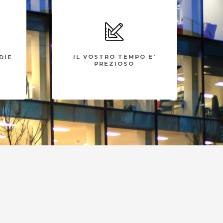
AFFIDABILITA' ED
EFFICIENZA
 IT
Vi forniamo una infrastruttura
 Vi
informatica efficiente e sicura
e di
IL VOSTRO TEMPO E'
DIE
mentre voi continuate a
stro
PREZIOSO
concentrarvi sul vostro lavoro