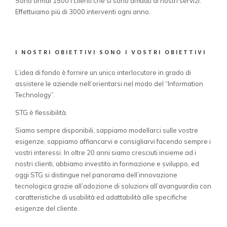
Sono ormai 1500 i clienti che si sono affidati ai nostri servizi.
Effettuiamo più di 3000 interventi ogni anno.
I NOSTRI OBIETTIVI SONO I VOSTRI OBIETTIVI
L’idea di fondo è fornire un unico interlocutore in grado di
assistere le aziende nell’orientarsi nel modo del “Information
Technology”.
STG è flessibilità.
Siamo sempre disponibili, sappiamo modellarci sulle vostre
esigenze, sappiamo affiancarvi e consigliarvi facendo sempre i
vostri interessi. In oltre 20 anni siamo cresciuti insieme ad i
nostri clienti, abbiamo investito in formazione e sviluppo, ed
oggi STG si distingue nel panorama dell’innovazione
tecnologica grazie all’adozione di soluzioni all’avanguardia con
caratteristiche di usabilità ed adattabilità alle specifiche
esigenze del cliente.